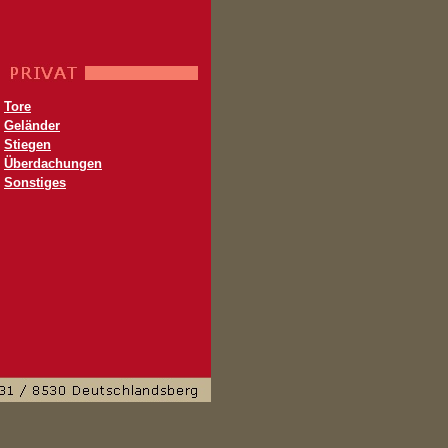
Tore
Geländer
Stiegen
Überdachungen
Sonstiges